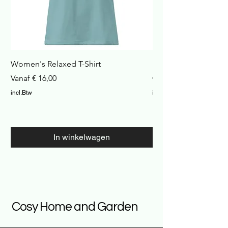
Women's Relaxed T-Shirt
Havana Nachtkastje
Verkoopprijs
Prijs
Vanaf
€ 16,00
€ 422,99
incl.Btw
incl.Btw
In winkelwagen
Cosy Home and Garden