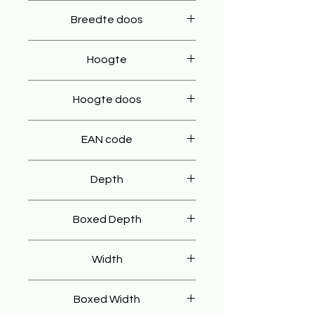
75 cm
Breedte doos
85 cm
Hoogte
96 cm
Hoogte doos
86 cm
EAN code
8904350022403
Depth
35 cm
Boxed Depth
45 cm
Width
75 cm
Boxed Width