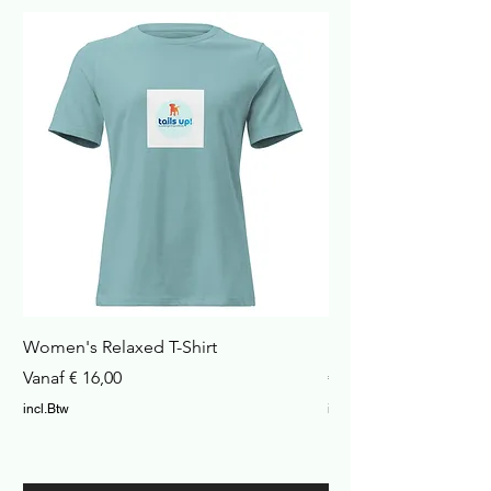
Women's Relaxed T-Shirt
Havana Nachtkastje
Verkoopprijs
Prijs
Vanaf
€ 16,00
€ 422,99
incl.Btw
incl.Btw