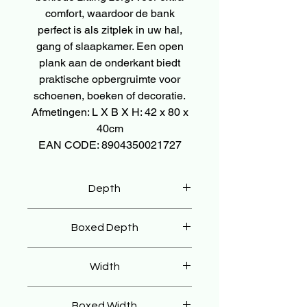
comfort, waardoor de bank
perfect is als zitplek in uw hal,
gang of slaapkamer. Een open
plank aan de onderkant biedt
praktische opbergruimte voor
schoenen, boeken of decoratie.
Afmetingen: L X B X H: 42 x 80 x
40cm
EAN CODE: 8904350021727
Depth
40 cm
Boxed Depth
50 cm
Width
80 cm
Boxed Width