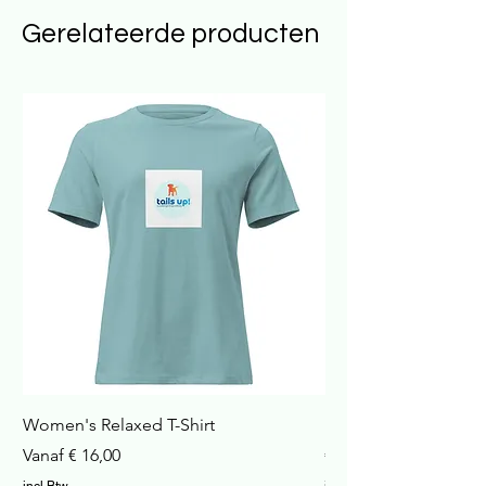
Gerelateerde producten
Women's Relaxed T-Shirt
Havana Nachtkastje
Verkoopprijs
Prijs
Vanaf
€ 16,00
€ 422,99
incl.Btw
incl.Btw