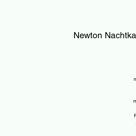
Newton Nachtkas
n
m
R