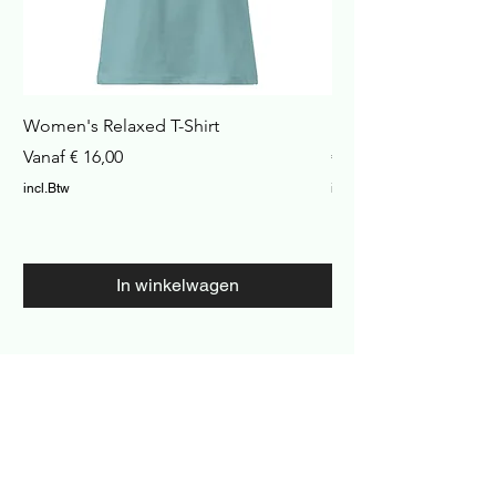
Women's Relaxed T-Shirt
Havana Nachtkastje
Verkoopprijs
Prijs
Vanaf
€ 16,00
€ 422,99
incl.Btw
incl.Btw
In winkelwagen
Cosy Home and Garden