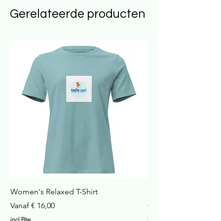
Gerelateerde producten
Women's Relaxed T-Shirt
Havana Nachtkastje
Verkoopprijs
Prijs
Vanaf
€ 16,00
€ 422,99
incl.Btw
incl.Btw