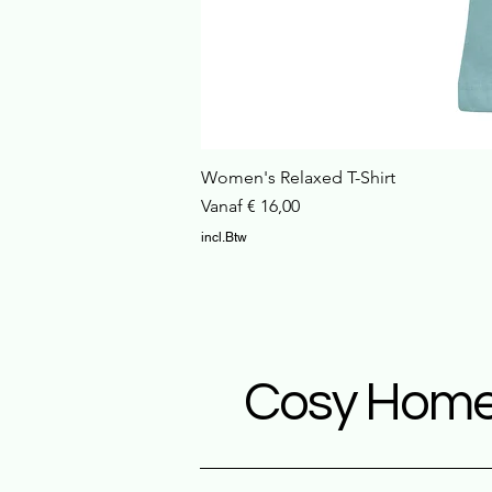
Women's Relaxed T-Shirt
Verkoopprijs
Vanaf
€ 16,00
incl.Btw
Cosy Home