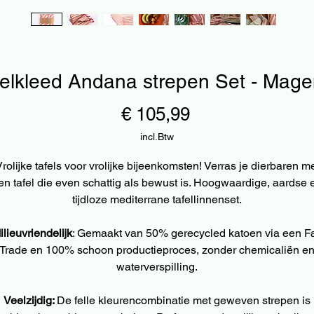
felkleed Andana strepen Set - Mage
Prijs
€ 105,99
incl.Btw
rolijke tafels voor vrolijke bijeenkomsten! Verras je dierbaren m
en tafel die even schattig als bewust is. Hoogwaardige, aardse 
tijdloze mediterrane tafellinnenset.
ilieuvriendelijk
: Gemaakt van 50% gerecycled katoen via een Fa
Trade en 100% schoon productieproces, zonder chemicaliën e
waterverspilling.
Veelzijdig:
De felle kleurencombinatie met geweven strepen is