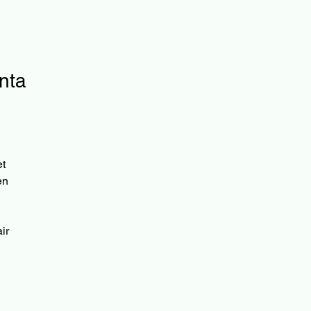
nta
et
en
ir
n