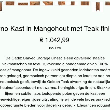
no Kast in Mangohout met Teak fin
Prijs
€ 1.042,99
incl.Btw
De Cadiz Carved Storage Chest is een opvallend staaltje
vakmanschap en textuur, vakkundig handgemaakt van 100%
assief mangohout. De ingewikkeld gesneden ladefronten creër
een gelaagd, geometrisch patroon dat diepte en karakter aan he
meubelstuk geeft, terwijl de Golden Teak afwerking de natuurlijk
houtnerf accentueert met warme, honingkleurige tinten. Strakke
lijnen en subtiel taps toelopende poten geven de kast een
enwichtige, eigentijdse uitstraling, terwijl de vele lades praktis
opbergruimte bieden voor dagelijks gebruik. Elegant en robuust