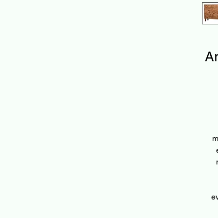
Ar
m
ev