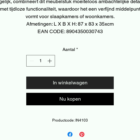
gelijk, combineert dit meubelstuk moeiteloos ambachtelijke deta
met tijdloze functionaliteit, waardoor het een verfijnd middelpun
vormt voor slaapkamers of woonkamers.
Afmetingen: L X B X H: 87 x 83 x 35xcm
EAN CODE: 8904350030743
Aantal
*
In winkelwagen
Nu kopen
Productcode: IN4103