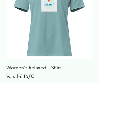
Women's Relaxed T-Shirt
Havana Nachtkastje
Verkoopprijs
Prijs
Vanaf
€ 16,00
€ 422,99
incl.Btw
incl.Btw
In winkelwagen