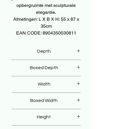
opbergruimte met sculpturale
elegantie.
Afmetingen: L X B X H: 55 x 87 x
35cm
EAN CODE: 8904350030811
Depth
35 cm
Boxed Depth
45 cm
Width
87 cm
Boxed Width
97 cm
Height
55 cm