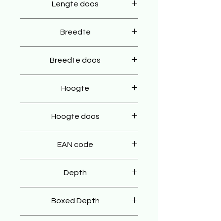
Lengte doos
45 cm
Breedte
45 cm
Breedte doos
55 cm
Hoogte
90 cm
Hoogte doos
100 cm
EAN code
8904350017584
Depth
35 cm
Boxed Depth
45 cm