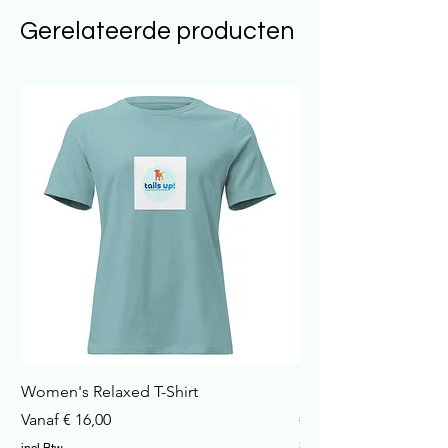
Gerelateerde producten
Women's Relaxed T-Shirt
Havana Nachtkastje
Verkoopprijs
Prijs
Vanaf
€ 16,00
€ 422,99
incl.Btw
incl.Btw