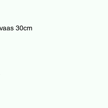
 vaas 30cm
e
n