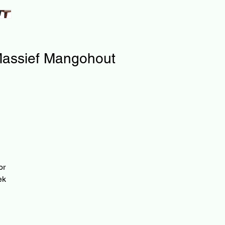
 Massief Mangohout
or
ek