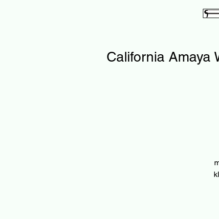
California Amaya 
m
k