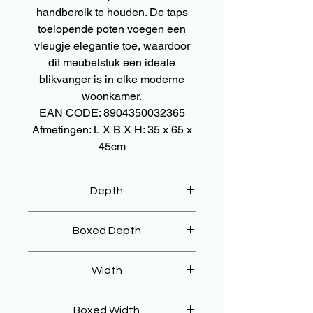
handbereik te houden. De taps
toelopende poten voegen een
vleugje elegantie toe, waardoor
dit meubelstuk een ideale
blikvanger is in elke moderne
woonkamer.
EAN CODE: 8904350032365
Afmetingen: L X B X H: 35 x 65 x
45cm
Depth
45 cm
Boxed Depth
55 cm
Width
65 cm
Boxed Width