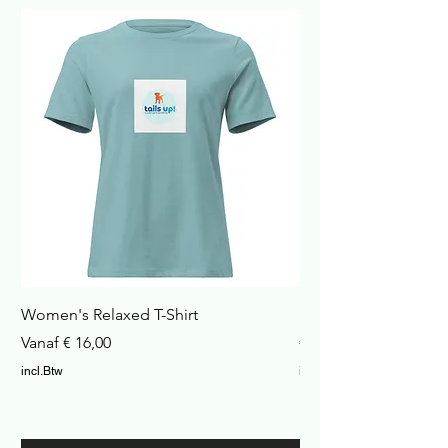
Women's Relaxed T-Shirt
Havana Nachtkastje
Verkoopprijs
Prijs
Vanaf
€ 16,00
€ 422,99
incl.Btw
incl.Btw