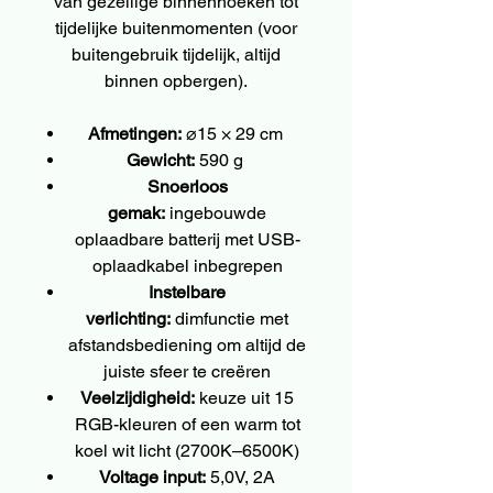
van gezellige binnenhoeken tot
tijdelijke buitenmomenten (voor
buitengebruik tijdelijk, altijd
binnen opbergen).
Afmetingen:
⌀15 × 29 cm
Gewicht:
590 g
Snoerloos
gemak:
ingebouwde
oplaadbare batterij met USB-
oplaadkabel inbegrepen
Instelbare
verlichting:
dimfunctie met
afstandsbediening om altijd de
juiste sfeer te creëren
Veelzijdigheid:
keuze uit 15
RGB-kleuren of een warm tot
koel wit licht (2700K–6500K)
Voltage input:
5,0V, 2A