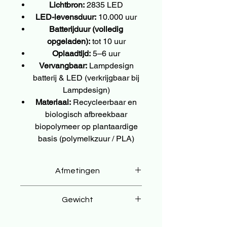
Lichtbron:
2835 LED
LED-levensduur:
10.000 uur
Batterijduur (volledig
opgeladen):
tot 10 uur
Oplaadtijd:
5–6 uur
Vervangbaar:
Lampdesign
batterij & LED (verkrijgbaar bij
Lampdesign)
Materiaal:
Recycleerbaar en
biologisch afbreekbaar
biopolymeer op plantaardige
basis (polymelkzuur / PLA)
Afmetingen
⌀15 × 29 cm
Gewicht
590 g