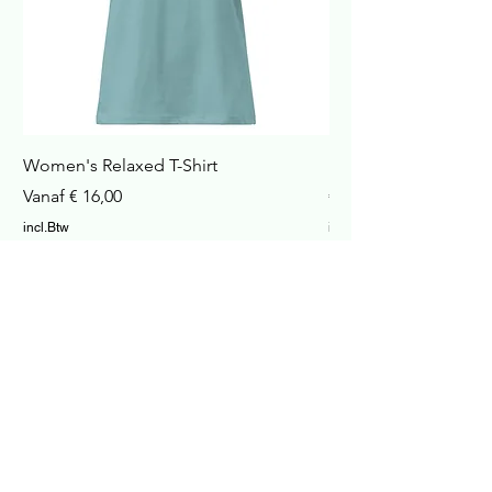
Women's Relaxed T-Shirt
Havana Nachtkastje
Verkoopprijs
Prijs
Vanaf
€ 16,00
€ 422,99
incl.Btw
incl.Btw
In winkelwagen
Cosy Home and Garden