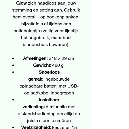
Glow
zich naadloos aan jouw
stemming en setting aan. Gebruik
hem overal – op boekenplanken,
bijzettafels of tijdens een
buitenetentje (veilig voor tijdelijk
buitengebruik, maar best
binnenshuis bewaren).
Afmetingen:
⌀18 × 29 cm
Gewicht:
460 g
Snoerloos
gemak:
ingebouwde
oplaadbare batterij met USB-
oplaadkabel inbegrepen
Instelbare
verlichting:
dimfunctie met
afstandsbediening om altijd de
juiste sfeer te creëren
Veelzijdigheid:
keuze uit 15