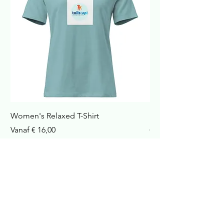
Women's Relaxed T-Shirt
Havana Nachtkastje
Verkoopprijs
Prijs
Vanaf
€ 16,00
€ 422,99
incl.Btw
incl.Btw
In winkelwagen