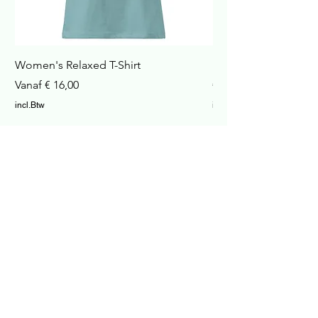
Women's Relaxed T-Shirt
Havana Nachtkastje
Verkoopprijs
Prijs
Vanaf
€ 16,00
€ 422,99
incl.Btw
incl.Btw
In winkelwagen
Cosy Home and Garden