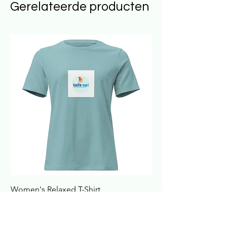
Gerelateerde producten
Women's Relaxed T-Shirt
Havana Nachtkastje
Verkoopprijs
Prijs
Vanaf
€ 16,00
€ 422,99
incl.Btw
incl.Btw