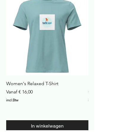
Women's Relaxed T-Shirt
Havana Nachtkastje
Verkoopprijs
Prijs
Vanaf
€ 16,00
€ 422,99
incl.Btw
incl.Btw
In winkelwagen