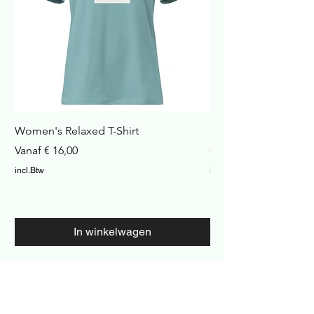
Women's Relaxed T-Shirt
Havana Nachtkastje
Verkoopprijs
Prijs
Vanaf
€ 16,00
€ 422,99
incl.Btw
incl.Btw
In winkelwagen