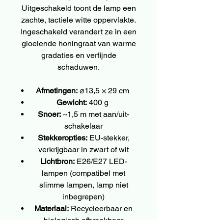
Uitgeschakeld toont de lamp een
zachte, tactiele witte oppervlakte.
Ingeschakeld verandert ze in een
gloeiende honingraat van warme
gradaties en verfijnde
schaduwen.
Afmetingen:
⌀13,5 × 29 cm
Gewicht:
400 g
Snoer:
~1,5 m met aan/uit-
schakelaar
Stekkeropties:
EU-stekker,
verkrijgbaar in zwart of wit
Lichtbron:
E26/E27 LED-
lampen (compatibel met
slimme lampen, lamp niet
inbegrepen)
Materiaal:
Recycleerbaar en