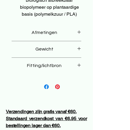
biologisch afbreekbaar
biopolymeer op plantaardige
basis (polymelkzuur / PLA)
Afmetingen
⌀13,5 × 29 cm
Gewicht
400 g
Fitting/lichtbron
E26/E27
Verzendingen zijn gratis vanaf €60.
Standaard verzendkost van €6.95 voor
bestellingen lager dan €60.