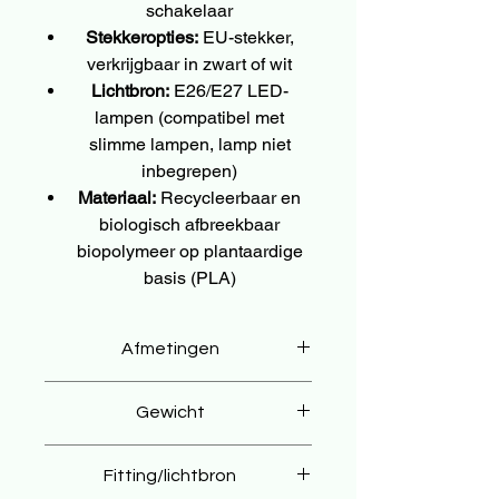
schakelaar
Stekkeropties:
EU-stekker,
verkrijgbaar in zwart of wit
Lichtbron:
E26/E27 LED-
lampen (compatibel met
slimme lampen, lamp niet
inbegrepen)
Materiaal:
Recycleerbaar en
biologisch afbreekbaar
biopolymeer op plantaardige
basis (PLA)
Afmetingen
⌀14 × 29 cm
Gewicht
370 g
Fitting/lichtbron