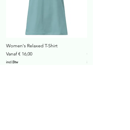
Women's Relaxed T-Shirt
Havana Nachtkastje
Verkoopprijs
Prijs
Vanaf
€ 16,00
€ 422,99
incl.Btw
incl.Btw
In winkelwagen
Cosy Home and Garden