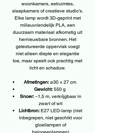
woonkamers, eetruimtes,
slaapkamers of creatieve studio’s.
Elke lamp wordt 3D-geprint met
milieuvriendelijk PLA, een
duurzaam materiaal afkomstig uit
hernieuwbare bronnen. Het
getextureerde oppervlak voegt
niet alleen diepte en elegantie
toe, maar speelt ook prachtig met
licht en schaduw.
Afmetingen:
⌀30 × 27 cm
Gewicht:
550 g
Snoer:
~1,5 m, verkrijgbaar in
zwart of wit
Lichtbron:
E27 LED-lamp (niet
inbegrepen, niet geschikt voor
gloeilampen of
halogeenlampen)